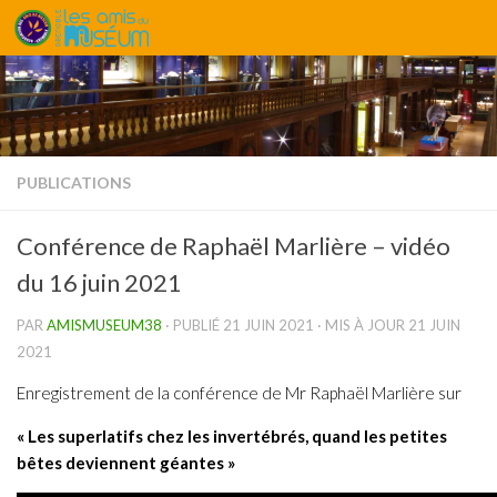
Skip to content
PUBLICATIONS
Conférence de Raphaël Marlière – vidéo
du 16 juin 2021
PAR
AMISMUSEUM38
· PUBLIÉ
21 JUIN 2021
· MIS À JOUR
21 JUIN
2021
Enregistrement de la conférence de Mr Raphaël Marlière sur
« Les superlatifs chez les invertébrés, quand les petites
bêtes deviennent géantes »