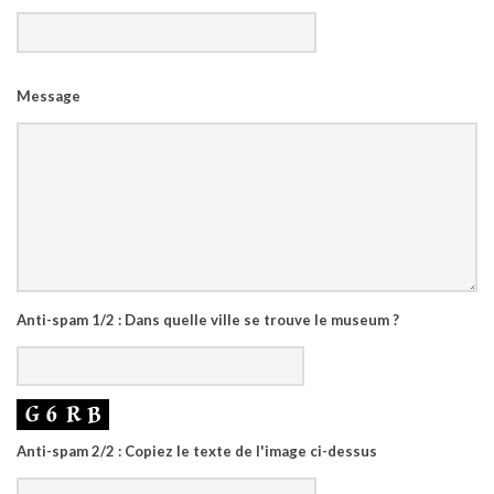
Veuillez
Message
laisser
ce
champ
vide.
Anti-spam 1/2 : Dans quelle ville se trouve le museum ?
Anti-spam 2/2 : Copiez le texte de l'image ci-dessus