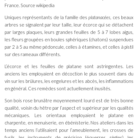
France. Source wikipedia
Uniques représentants de la famille des
platanacées
, ces beaux
arbres se signalent par leur taille, leur écorce qui se détachent
par larges plaques, leurs grandes feuilles de 5 à 7 lobes aigus,
les fleurs groupées en boules sphériques (chatons) suspendues
par 2 à 5 au même pédoncule, celles à étamines, et celles à pistil
sur des rameaux différents.
L’écorce et les feuilles de platane sont astringentes. Les
anciens les employaient en décoction le plus souvent dans du
vin sur les brûlures, les engelures et les abcès, les inflammations
en général. Ces remèdes sont actuellement inusités.
Son bois rose brunâtre moyennement lourd est de très bonne
qualité, voisin du hêtre par l’aspect et supérieur par les qualités
mécaniques. Les orientaux employaient le platane en
charpente, en menuiserie, en ébénisterie. Nos ateliers dans les
temps anciens l’utilisaient pour l’ameublement, les crosses de
fusils, les instruments de précision (équerres, règles), les