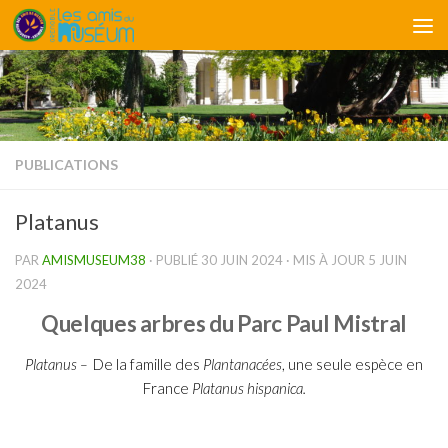
Skip to content
PUBLICATIONS
Platanus
PAR
AMISMUSEUM38
· PUBLIÉ
30 JUIN 2024
· MIS À JOUR
5 JUIN
2024
Quelques arbres du Parc Paul Mistral
Platanus –
De la famille des
Plantanacées
, une seule espèce en
France
Platanus hispanica.