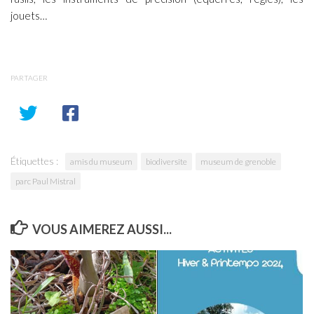
jouets…
PARTAGER
Étiquettes :
amis du museum
biodiversite
museum de grenoble
parc Paul Mistral
VOUS AIMEREZ AUSSI...