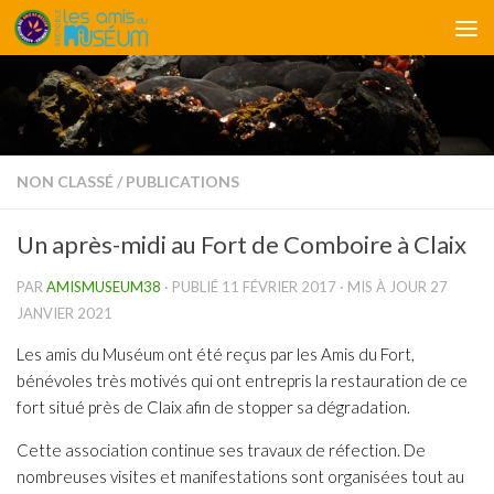
Skip to content
NON CLASSÉ
/
PUBLICATIONS
Un après-midi au Fort de Comboire à Claix
PAR
AMISMUSEUM38
· PUBLIÉ
11 FÉVRIER 2017
· MIS À JOUR
27
JANVIER 2021
Les amis du Muséum ont été reçus par les Amis du Fort,
bénévoles très motivés qui ont entrepris la restauration de ce
fort situé près de Claix afin de stopper sa dégradation.
Cette association continue ses travaux de réfection. De
nombreuses visites et manifestations sont organisées tout au