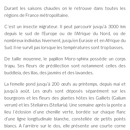
Durant les saisons chaudes on le retrouve dans toutes les
régions de France métropolitaine.
C´est un insecte migrateur. Il peut parcourir jusqu’à 3000 km
depuis le sud de l’Europe ou de l’Afrique du Nord, où de
nombreux individus hivernent, jusqu’en Eurasie et en Afrique du
Sud. Il ne survit pas lorsque les températures sont trop basses.
De taille moyenne, le papillon Moro-sphinx possède un corps
trapu. Ses fleurs de prédilection sont notamment celles des
buddleia, des lilas, des jasmins et des lavandes.
La femelle pond jusqu’à 200 œufs au printemps, depuis mai et
jusqu’à août. Les œufs sont déposés séparément sur les
bourgeons et les fleurs des plantes hôtes les Gaillets
(Galium
verum
) et les Stellaires (
Stellaria
)
.
Une semaine après la ponte a
lieu l´éclosion d´une chenille verte, bordée sur chaque flanc
d’une ligne longitudinale blanche, constellée de petits points
blancs. A l’arrière sur le dos, elle présente une courte corne