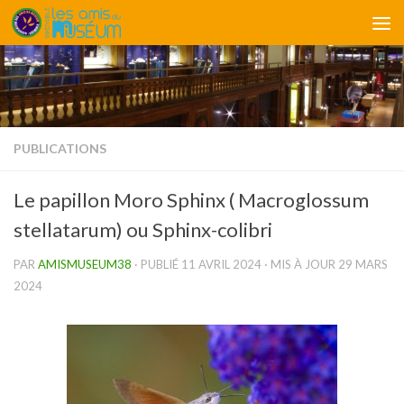
Skip to content
PUBLICATIONS
Le papillon Moro Sphinx ( Macroglossum
stellatarum) ou Sphinx-colibri
PAR
AMISMUSEUM38
· PUBLIÉ
11 AVRIL 2024
· MIS À JOUR
29 MARS
2024