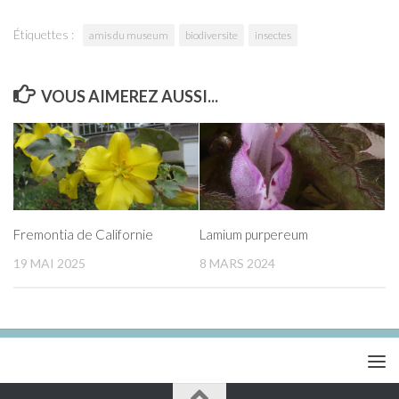
Étiquettes :
amis du museum
biodiversite
insectes
VOUS AIMEREZ AUSSI...
Fremontia de Californie
Lamium purpereum
19 MAI 2025
8 MARS 2024