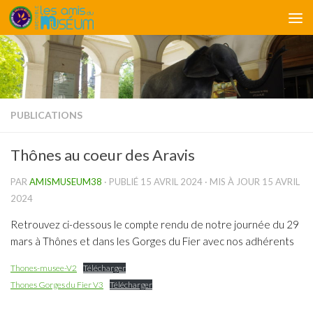
Skip to content
PUBLICATIONS
Thônes au coeur des Aravis
PAR
AMISMUSEUM38
· PUBLIÉ
15 AVRIL 2024
· MIS À JOUR
15 AVRIL
2024
Retrouvez ci-dessous le compte rendu de notre journée du 29
mars à Thônes et dans les Gorges du Fier avec nos adhérents
Thones-musee-V2
Télécharger
Thones Gorges du Fier V3
Télécharger