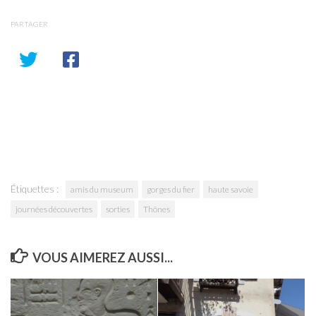
PARTAGER
Étiquettes :
amis du museum
gorges du fier
haute savoie
journées découvertes
sorties
Thônes
VOUS AIMEREZ AUSSI...