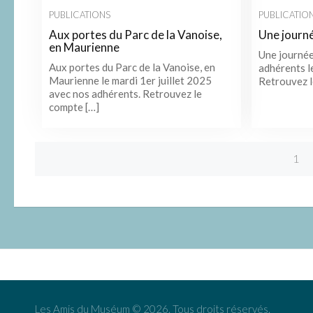
PUBLICATIONS
PUBLICATIO
Aux portes du Parc de la Vanoise,
Une journé
en Maurienne
Une journée
Aux portes du Parc de la Vanoise, en
adhérents l
Maurienne le mardi 1er juillet 2025
Retrouvez l
avec nos adhérents. Retrouvez le
compte […]
1
Posts
navigation
Les Amis du Muséum © 2026. Tous droits réservés.