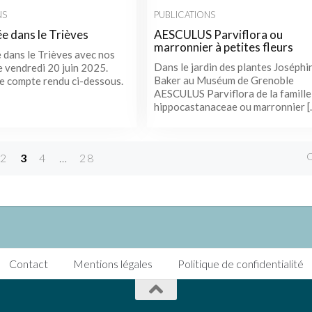
NS
PUBLICATIONS
e dans le Trièves
AESCULUS Parviflora ou
marronnier à petites fleurs
 dans le Trièves avec nos
Dans le jardin des plantes Joséphi
e vendredi 20 juin 2025.
Baker au Muséum de Grenoble
e compte rendu ci-dessous.
AESCULUS Parviflora de la famille
hippocastanaceae ou marronnier [
2
3
4
…
28
Contact
Mentions légales
Politique de confidentialité