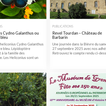
NS
PUBLICATIONS
us Cydno Galanthus ou
Revel Tourdan – Château de
 bleu
Barbarin
L´heliconius Cydno Galanthus
Une journée dans la Bièvre du sam
re bleu. Lépidoptère
27 septembre 2025 avec nos adhé
à la famille des
Retrouvez le compte rendu ci-des
. Les Heliconius sont un