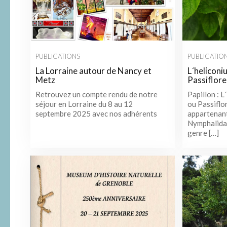
PUBLICATIONS
PUBLICATIO
La Lorraine autour de Nancy et
L´heliconi
Metz
Passiflore
Retrouvez un compte rendu de notre
Papillon : 
séjour en Lorraine du 8 au 12
ou Passiflo
septembre 2025 avec nos adhérents
appartenant 
Nymphalidae
genre […]