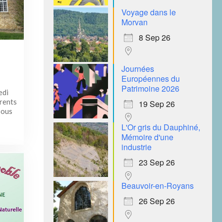
Voyage dans le
Morvan
8 Sep 26
Journées
Européennes du
Patrimoine 2026
edi
rents
19 Sep 26
sous
L'Or gris du Dauphiné,
Mémoire d'une
industrie
23 Sep 26
Beauvoir-en-Royans
26 Sep 26