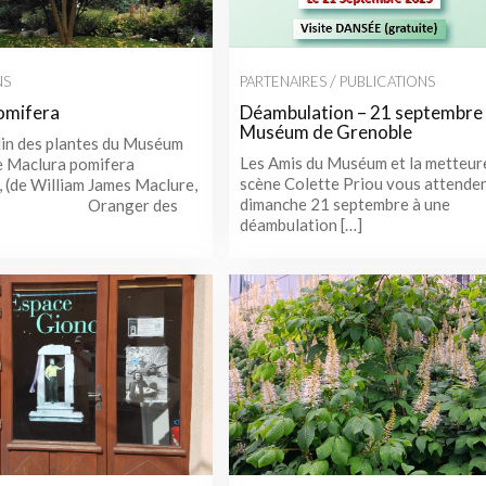
/
NS
PARTENAIRES
PUBLICATIONS
omifera
Déambulation – 21 septembre
Muséum de Grenoble
din des plantes du Muséum
Les Amis du Muséum et la metteur
e Maclura pomifera
scène Colette Priou vous attenden
 (de William James Maclure,
dimanche 21 septembre à une
e). Oranger des
déambulation […]