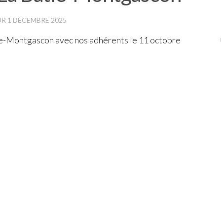
UR
1 DÉCEMBRE 2025
ie-Montgascon avec nos adhérents le 11 octobre