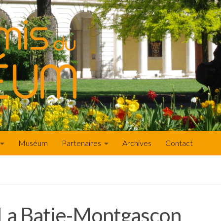
Muséum
Partenaires
Archives
Contact
 La Batie-Montgascon