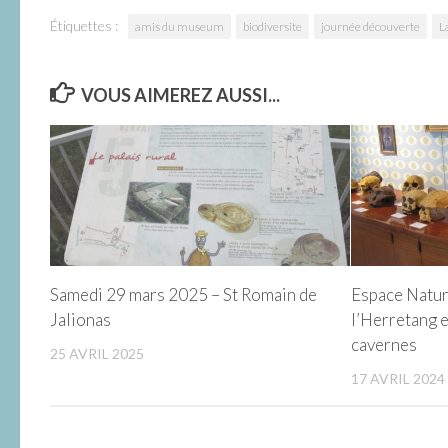
Étiquettes :
amis du museum
biodiversite
journée découverte
L
VOUS AIMEREZ AUSSI...
Samedi 29 mars 2025 – St Romain de
Espace Natur
Jalionas
l’Herretang e
cavernes
25 AVRIL 2025
17 AVRIL 2024