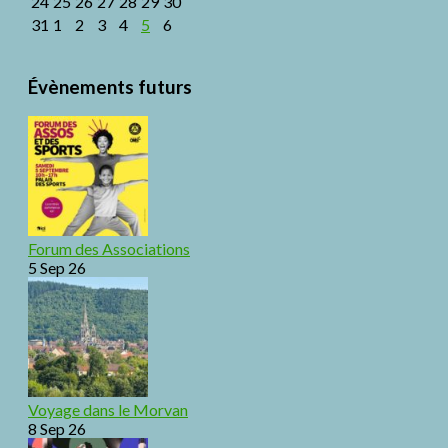
24
25
26
27
28
29
30
31
1
2
3
4
5
6
Évènements futurs
Forum des Associations
5 Sep 26
Voyage dans le Morvan
8 Sep 26