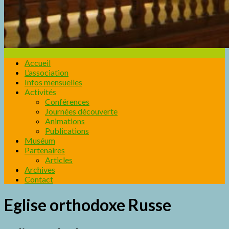
Accueil
L’association
Infos mensuelles
Activités
Conférences
Journées découverte
Animations
Publications
Muséum
Partenaires
Articles
Archives
Contact
Eglise orthodoxe Russe