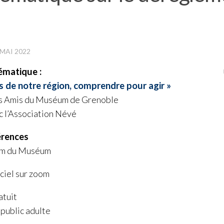
 MAI 2022
ématique :
 de notre région, comprendre pour agir »
es Amis du Muséum de Grenoble
c l’Association Névé
rences
ium du Muséum
nciel sur zoom
tuit
t public adulte