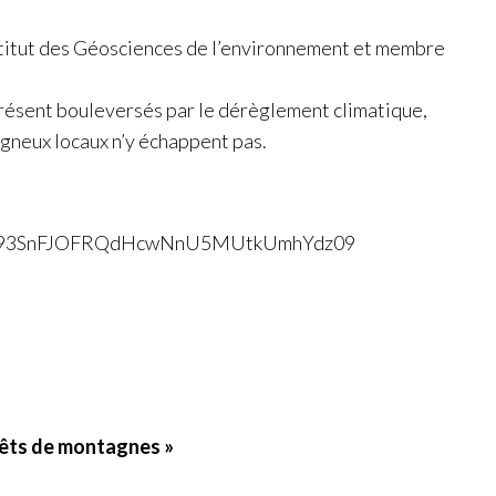
Institut des Géosciences de l’environnement et membre
présent bouleversés par le dérèglement climatique,
agneux locaux n’y échappent pas.
d=Mk93SnFJOFRQdHcwNnU5MUtkUmhYdz09
êts de montagnes »