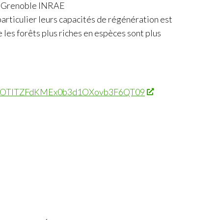
M Grenoble INRAE
rticulier leurs capacités de régénération est
 les forêts plus riches en espèces sont plus
SllqOTlTZFdKMEx0b3d1OXovb3F6QT09