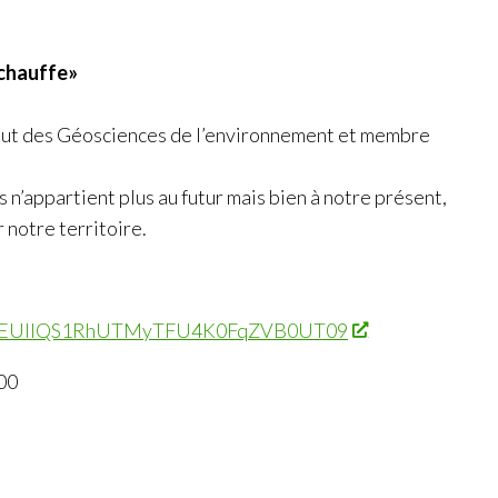
échauffe»
titut des Géosciences de l’environnement et membre
n’appartient plus au futur mais bien à notre présent,
 notre territoire.
=bjBEUllQS1RhUTMyTFU4K0FqZVB0UT09
00