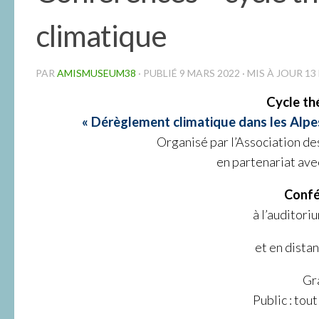
climatique
PAR
AMISMUSEUM38
· PUBLIÉ
9 MARS 2022
· MIS À JOUR
13
Cycle th
« Dérèglement climatique dans les Alpes
Organisé par l’Association d
en partenariat ave
Confé
à l’auditor
et en dista
Gra
Public : tou