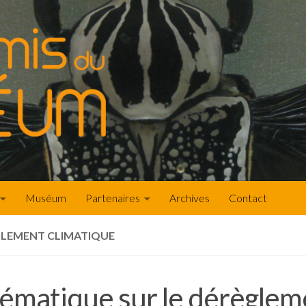
Muséum
Partenaires
Archives
Contact
GLEMENT CLIMATIQUE
hématique sur le dérèglem