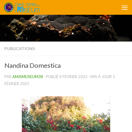
Skip to content
PUBLICATIONS
Nandina Domestica
PAR
AMISMUSEUM38
· PUBLIÉ
4 FÉVRIER 2025
· MIS À JOUR
3
FÉVRIER 2025