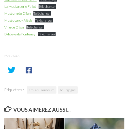
La Moutarderie Fallot
Télécharger
Muséum de Dijon
Télécharger
Muséoparc – Alésia
Télécharger
Ville de Dijon
Télécharger
L’Abbaye de Fontenay
Télécharger
PARTAGER
Étiquettes :
amis du museum
bourgogne
VOUS AIMEREZ AUSSI...