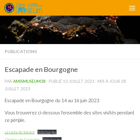
Skip to content
PUBLICATIONS
Escapade en Bourgogne
PAR
AMISMUSEUM38
· PUBLIÉ
10 JUILLET 2023
· MIS À JOUR
28
JUILLET 2023
Escapade en Bourgogne du 14 au 16 juin 2023
Vous trouverez ci-dessous l’ensemble des sites visités pendant
ce périple.
La roche de Solutré
Télécharger
Chateau de Cormatin
Télécharger