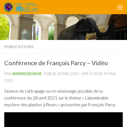
Skip to content
PUBLICATIONS
Conférence de François Parcy – Vidéo
PAR
AMISMUSEUM38
· PUBLIÉ
19 MAI 2021
· MIS À JOUR
19 MAI
2021
Séance de rattrapage ou re-visionnage possible de la
conférence du 28 avril 2021 sur le thème « L’abominable
mystère des plantes à fleurs » présentée par François Parcy