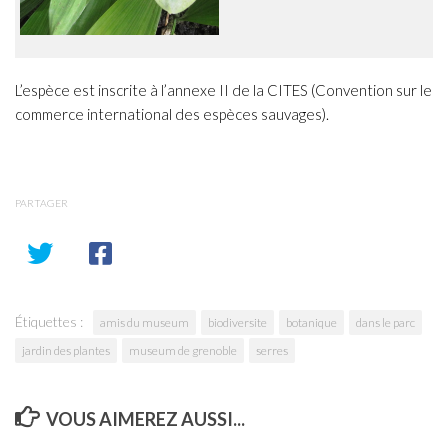
L’espèce est inscrite à l’annexe II de la CITES (Convention sur le
commerce international des espèces sauvages).
PARTAGER
Étiquettes :
amis du museum
biodiversite
botanique
dans le parc
jardin des plantes
museum de grenoble
serres
VOUS AIMEREZ AUSSI...