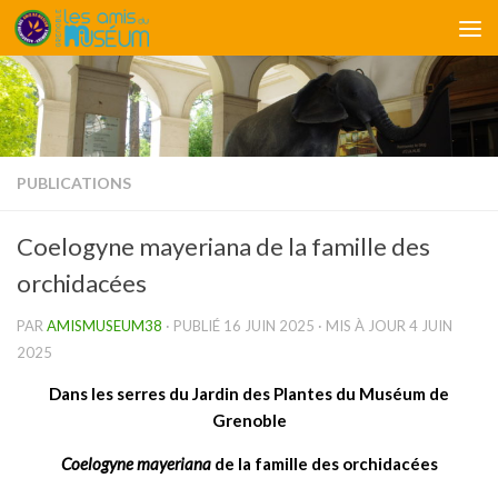
Skip to content
PUBLICATIONS
Coelogyne mayeriana de la famille des
orchidacées
PAR
AMISMUSEUM38
· PUBLIÉ
16 JUIN 2025
· MIS À JOUR
4 JUIN
2025
Dans les serres du Jardin des Plantes du Muséum de
Grenoble
Coelogyne mayeriana
de la famille des orchidacées