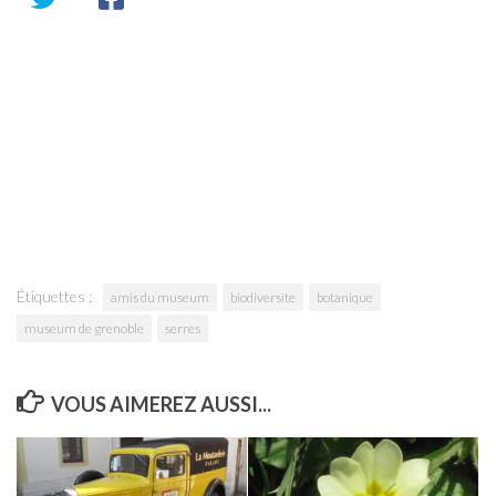
Étiquettes :
amis du museum
biodiversite
botanique
museum de grenoble
serres
VOUS AIMEREZ AUSSI...