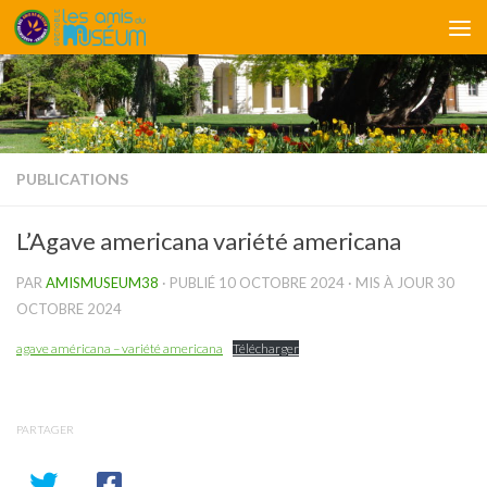
Skip to content
PUBLICATIONS
L’Agave americana variété americana
PAR
AMISMUSEUM38
· PUBLIÉ
10 OCTOBRE 2024
· MIS À JOUR
30
OCTOBRE 2024
agave américana – variété americana
Télécharger
PARTAGER