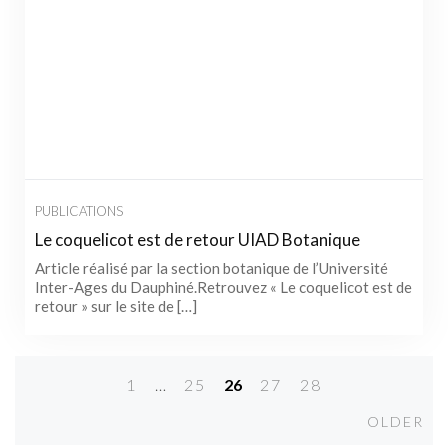
PUBLICATIONS
Le coquelicot est de retour UIAD Botanique
Article réalisé par la section botanique de l’Université
Inter-Ages du Dauphiné.Retrouvez « Le coquelicot est de
retour » sur le site de […]
1
…
25
26
27
28
Posts
Old
OLDER