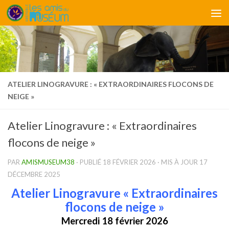
Skip to content
ATELIER LINOGRAVURE : « EXTRAORDINAIRES FLOCONS DE
NEIGE »
Atelier Linogravure : « Extraordinaires
flocons de neige »
PAR
AMISMUSEUM38
· PUBLIÉ
18 FÉVRIER 2026
· MIS À JOUR
17
DÉCEMBRE 2025
Atelier Linogravure « Extraordinaires
flocons de neige »
Mercredi 18 février 2026