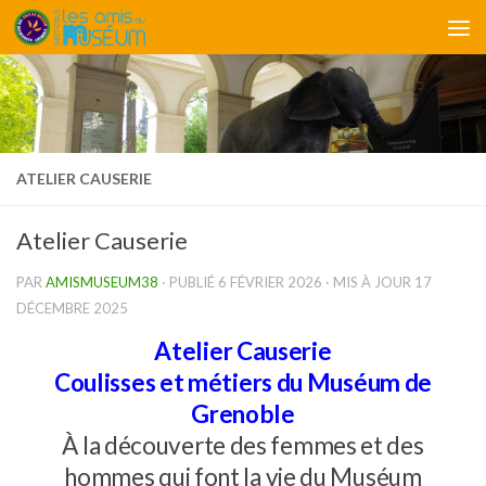
Skip to content
ATELIER CAUSERIE
Atelier Causerie
PAR
AMISMUSEUM38
· PUBLIÉ
6 FÉVRIER 2026
· MIS À JOUR
17
DÉCEMBRE 2025
Atelier Causerie
Coulisses et métiers du Muséum de
Grenoble
À la découverte des femmes et des
hommes qui font la vie du Muséum