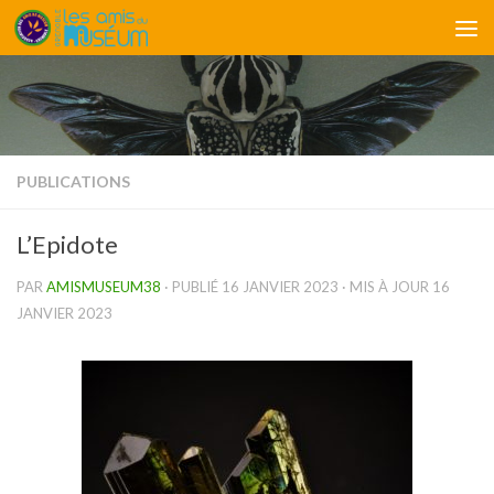
Skip to content
PUBLICATIONS
L’Epidote
PAR
AMISMUSEUM38
· PUBLIÉ
16 JANVIER 2023
· MIS À JOUR
16
JANVIER 2023