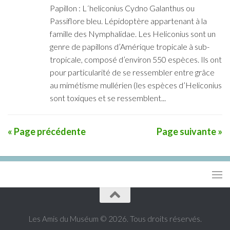
Papillon : L´heliconius Cydno Galanthus ou
Passiflore bleu. Lépidoptère appartenant à la
famille des Nymphalidae. Les Heliconius sont un
genre de papillons d’Amérique tropicale à sub-
tropicale, composé d’environ 550 espèces. Ils ont
pour particularité de se ressembler entre grâce
au mimétisme mullérien (les espèces d’Heliconius
sont toxiques et se ressemblent...
« Page précédente
Page suivante »
Les Amis du Muséum © 2026. Tous droits réservés.