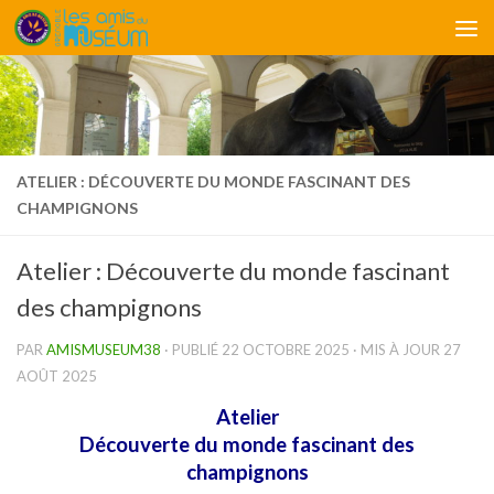
Skip to content
ATELIER : DÉCOUVERTE DU MONDE FASCINANT DES
CHAMPIGNONS
Atelier : Découverte du monde fascinant
des champignons
PAR
AMISMUSEUM38
· PUBLIÉ
22 OCTOBRE 2025
· MIS À JOUR
27
AOÛT 2025
Atelier
Découverte du monde fascinant des
champignons